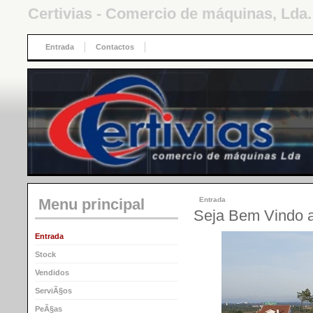
Certivias - Comercio de máquinas, Lda.
Entrada
Contactos
Menu principal
Entrada
Seja Bem Vindo a
Entrada
Stock
Vendidos
ServiÃ§os
PeÃ§as