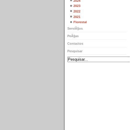
2024
2023
2022
2021
Florestal
ServiÃ§os
PeÃ§as
Contactos
Pesquisar