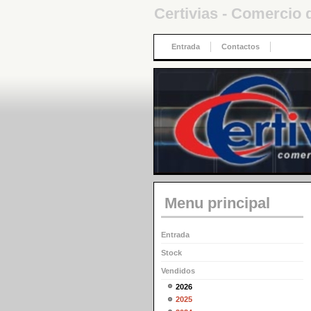
Certivias - Comercio 
Entrada
Contactos
Menu principal
Entrada
Stock
Vendidos
2026
2025