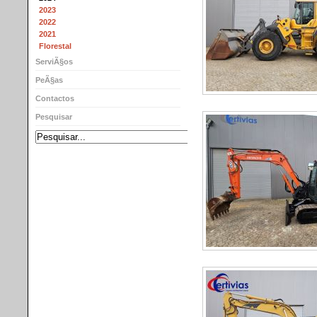
2023
2022
2021
Florestal
ServiÃ§os
PeÃ§as
Contactos
Pesquisar