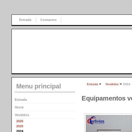
Certivias - Comercio de máquinas, Lda.
Entrada
Contactos
Menu principal
Entrada
Vendidos
2024
Equipamentos v
Entrada
Stock
Vendidos
2026
2025
2024